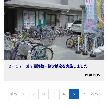
２０１７ 第３回算数・数学検定を実施しました
2018.02.27
前へ
1
2
3
4
5
6
7
次へ