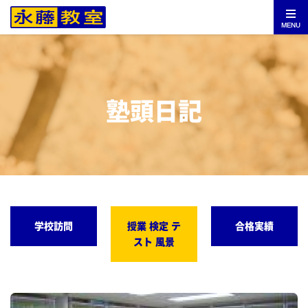
MENU
塾頭日記
学校訪問
授業 検定 テ
合格実績
スト 風景